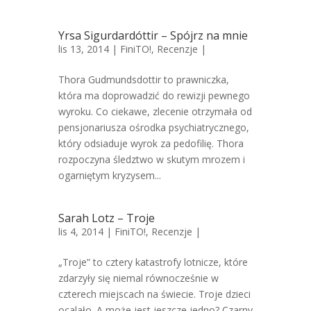
Yrsa Sigurdardóttir – Spójrz na mnie
lis 13, 2014 |
FiniTO!
,
Recenzje
|
Thora Gudmundsdottir to prawniczka,
która ma doprowadzić do rewizji pewnego
wyroku. Co ciekawe, zlecenie otrzymała od
pensjonariusza ośrodka psychiatrycznego,
który odsiaduje wyrok za pedofilię. Thora
rozpoczyna śledztwo w skutym mrozem i
ogarniętym kryzysem...
Sarah Lotz – Troje
lis 4, 2014 |
FiniTO!
,
Recenzje
|
„Troje” to cztery katastrofy lotnicze, które
zdarzyły się niemal równocześnie w
czterech miejscach na świecie. Troje dzieci
ocalało. A może jest jeszcze jedno? Czarny