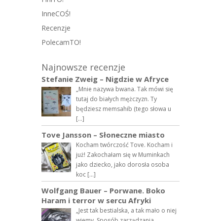
InneCOŚ!
Recenzje
PolecamTO!
Najnowsze recenzje
Stefanie Zweig – Nigdzie w Afryce
„Mnie nazywa bwana. Tak mówi się
tutaj do białych mężczyzn. Ty
będziesz memsahib (tego słowa u
[…]
Tove Jansson – Słoneczne miasto
Kocham twórczość Tove. Kocham i
już! Zakochałam się w Muminkach
jako dziecko, jako dorosła osoba
koc […]
Wolfgang Bauer – Porwane. Boko
Haram i terror w sercu Afryki
„Jest tak bestialska, a tak mało o niej
wiemy. Sposób zarządzania