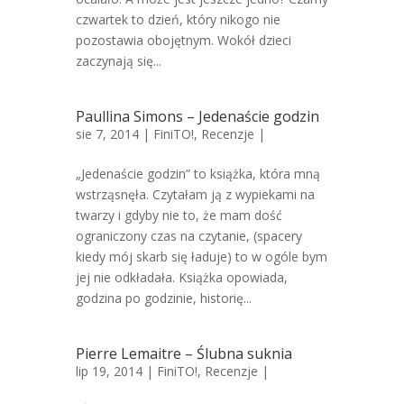
czwartek to dzień, który nikogo nie
pozostawia obojętnym. Wokół dzieci
zaczynają się...
Paullina Simons – Jedenaście godzin
sie 7, 2014 |
FiniTO!
,
Recenzje
|
„Jedenaście godzin” to książka, która mną
wstrząsnęła. Czytałam ją z wypiekami na
twarzy i gdyby nie to, że mam dość
ograniczony czas na czytanie, (spacery
kiedy mój skarb się ładuje) to w ogóle bym
jej nie odkładała. Książka opowiada,
godzina po godzinie, historię...
Pierre Lemaitre – Ślubna suknia
lip 19, 2014 |
FiniTO!
,
Recenzje
|