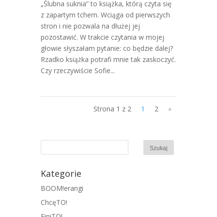
„Ślubna suknia” to książka, którą czyta się
z zapartym tchem. Wciąga od pierwszych
stron i nie pozwala na dłużej jej
pozostawić. W trakcie czytania w mojej
głowie słyszałam pytanie: co będzie dalej?
Rzadko książka potrafi mnie tak zaskoczyć.
Czy rzeczywiście Sofie...
Strona 1 z 2
1
2
»
Kategorie
BOOM!erangi
ChcęTO!
FiniTO!