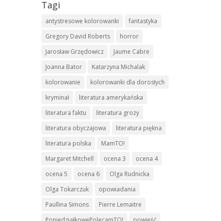
Tagi
antystresowe kolorowanki
fantastyka
Gregory David Roberts
horror
Jarosław Grzędowicz
Jaume Cabre
Joanna Bator
Katarzyna Michalak
kolorowanie
kolorowanki dla dorosłych
kryminał
literatura amerykańska
literatura faktu
literatura grozy
literatura obyczajowa
literatura piękna
literatura polska
MamTO!
Margaret Mitchell
ocena 3
ocena 4
ocena 5
ocena 6
Olga Rudnicka
Olga Tokarczuk
opowiadania
Paullina Simons
Pierre Lemaitre
PoniedziałkowePolecamTO!
powieść