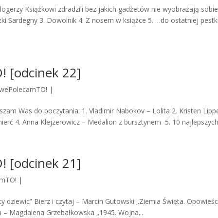
Blogerzy Książkowi zdradzili bez jakich gadżetów nie wyobrażają sobie
ążki Sardegny 3. Dowolnik 4. Z nosem w książce 5. …do ostatniej pestk
 [odcinek 22]
owePolecamTO!
|
aszam Was do poczytania: 1. Vladimir Nabokov – Lolita 2. Kristen Lippe
śmierć 4. Anna Klejzerowicz – Medalion z bursztynem 5. 10 najlepszych.
 [odcinek 21]
amTO!
|
 dziewic” Bierz i czytaj – Marcin Gutowski „Ziemia Święta. Opowieśc
ch – Magdalena Grzebałkowska „1945. Wojna...