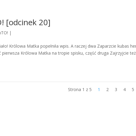
 [odcinek 20]
mTO!
|
ziało! Królowa Matka popełniła wpis. A raczej dwa Zaparzcie kubas he
ść pierwsza Królowa Matka na tropie spisku, część druga Zajrzyjcie też
Strona 1 z 5
1
2
3
4
5