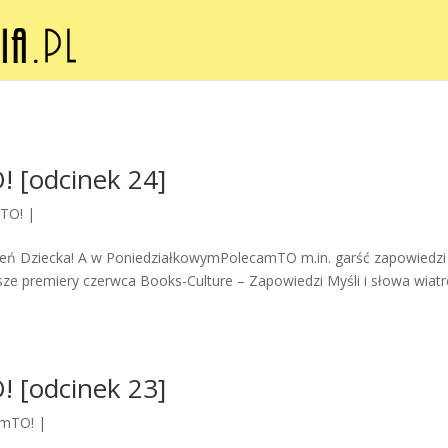
 [odcinek 24]
mTO!
|
 Dzień Dziecka! A w PoniedziałkowymPolecamTO m.in. garść zapowiedzi
ze premiery czerwca Books-Culture – Zapowiedzi Myśli i słowa wiat
 [odcinek 23]
amTO!
|