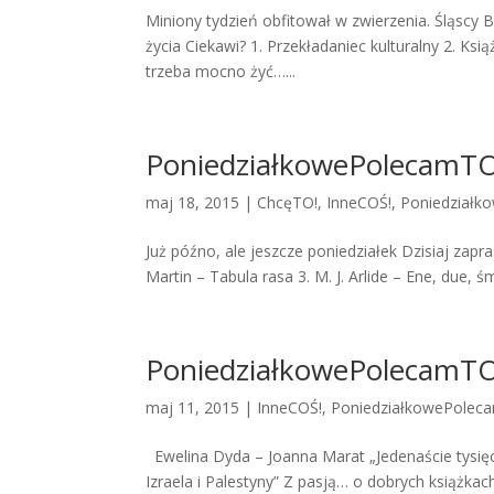
Miniony tydzień obfitował w zwierzenia. Śląscy 
życia Ciekawi? 1. Przekładaniec kulturalny 2. Ksi
trzeba mocno żyć…...
PoniedziałkowePolecamTO!
maj 18, 2015 |
ChcęTO!
,
InneCOŚ!
,
Poniedziałk
Już późno, ale jeszcze poniedziałek Dzisiaj zapr
Martin – Tabula rasa 3. M. J. Arlide – Ene, due, 
PoniedziałkowePolecamTO!
maj 11, 2015 |
InneCOŚ!
,
PoniedziałkowePolec
Ewelina Dyda – Joanna Marat „Jedenaście tysięcy
Izraela i Palestyny” Z pasją… o dobrych książka