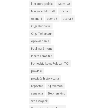
literatura polska
MamTO!
Margaret Mitchell
ocena 3
ocena 4
ocena 5
ocena 6
Olga Rudnicka
Olga Tokarczuk
opowiadania
Paullina Simons
Pierre Lemaitre
PoniedziałkowePolecamTO!
powieść
powieść historyczna
reportaż
S.J. Watson
sensacja
Stephen King
stos książek