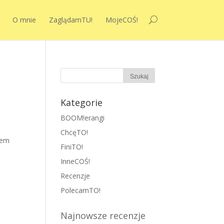
O mnie
ZaglądamTU!
MojeCOŚ!
Kategorie
BOOM!erangi
ChcęTO!
rem
FiniTO!
InneCOŚ!
Recenzje
PolecamTO!
Najnowsze recenzje