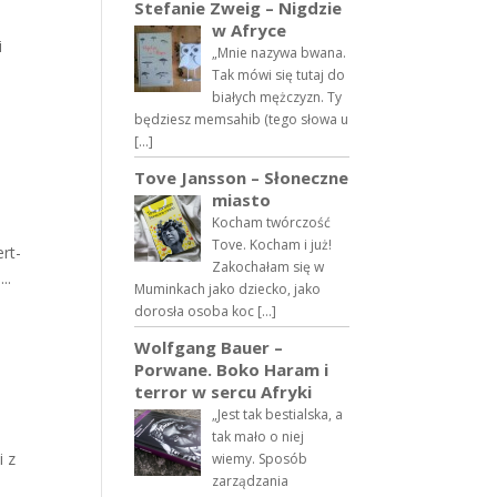
Stefanie Zweig – Nigdzie
w Afryce
i
„Mnie nazywa bwana.
Tak mówi się tutaj do
białych mężczyzn. Ty
będziesz memsahib (tego słowa u
[…]
Tove Jansson – Słoneczne
miasto
Kocham twórczość
Tove. Kocham i już!
rt-
Zakochałam się w
..
Muminkach jako dziecko, jako
dorosła osoba koc […]
Wolfgang Bauer –
Porwane. Boko Haram i
terror w sercu Afryki
„Jest tak bestialska, a
tak mało o niej
i z
wiemy. Sposób
zarządzania