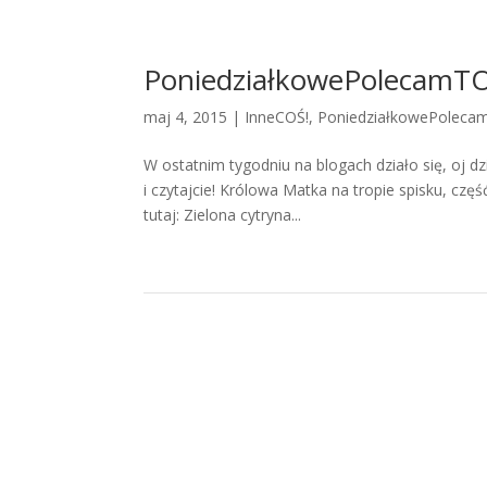
PoniedziałkowePolecamTO!
maj 4, 2015 |
InneCOŚ!
,
PoniedziałkowePoleca
W ostatnim tygodniu na blogach działo się, oj d
i czytajcie! Królowa Matka na tropie spisku, czę
tutaj: Zielona cytryna...