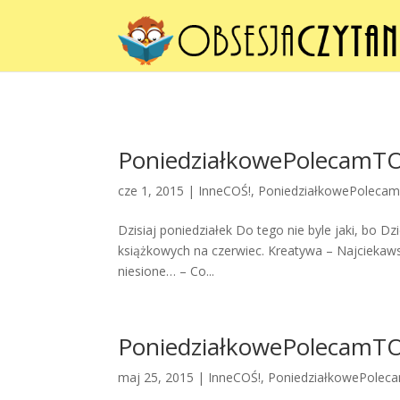
PoniedziałkowePolecamTO!
cze 1, 2015 |
InneCOŚ!
,
PoniedziałkowePoleca
Dzisiaj poniedziałek Do tego nie byle jaki, bo
książkowych na czerwiec. Kreatywa – Najciekaws
niesione… – Co...
PoniedziałkowePolecamTO!
maj 25, 2015 |
InneCOŚ!
,
PoniedziałkowePolec