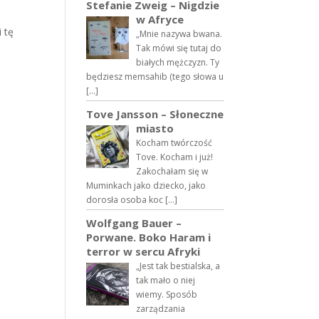
Stefanie Zweig – Nigdzie
w Afryce
 tę
„Mnie nazywa bwana.
Tak mówi się tutaj do
białych mężczyzn. Ty
będziesz memsahib (tego słowa u
[…]
Tove Jansson – Słoneczne
miasto
Kocham twórczość
Tove. Kocham i już!
Zakochałam się w
Muminkach jako dziecko, jako
dorosła osoba koc […]
Wolfgang Bauer –
Porwane. Boko Haram i
terror w sercu Afryki
„Jest tak bestialska, a
tak mało o niej
wiemy. Sposób
zarządzania