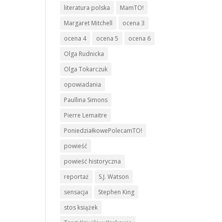
literatura polska
MamTO!
Margaret Mitchell
ocena 3
ocena 4
ocena 5
ocena 6
Olga Rudnicka
Olga Tokarczuk
opowiadania
Paullina Simons
Pierre Lemaitre
PoniedziałkowePolecamTO!
powieść
powieść historyczna
reportaż
S.J. Watson
sensacja
Stephen King
stos książek