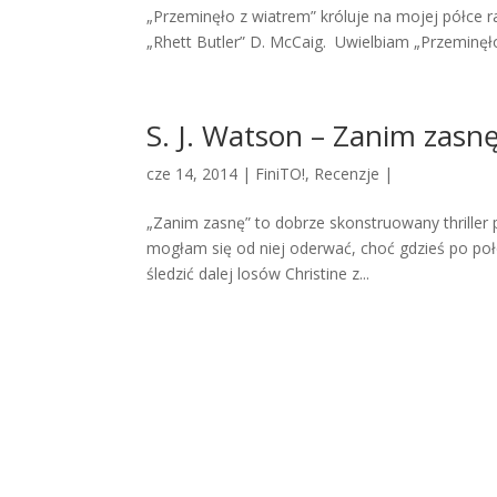
„Przeminęło z wiatrem” króluje na mojej półce r
„Rhett Butler” D. McCaig. Uwielbiam „Przeminęło z
S. J. Watson – Zanim zasn
cze 14, 2014 |
FiniTO!
,
Recenzje
|
„Zanim zasnę” to dobrze skonstruowany thriller 
mogłam się od niej oderwać, choć gdzieś po poł
śledzić dalej losów Christine z...