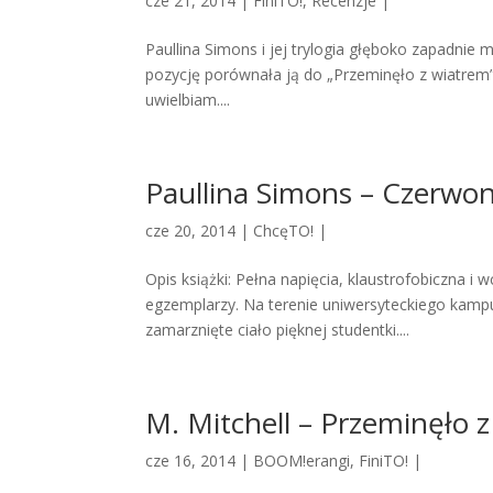
cze 21, 2014 |
FiniTO!
,
Recenzje
|
Paullina Simons i jej trylogia głęboko zapadnie m
pozycję porównała ją do „Przeminęło z wiatrem”
uwielbiam....
Paullina Simons – Czerwone
cze 20, 2014 |
ChcęTO!
|
Opis książki: Pełna napięcia, klaustrofobiczna i 
egzemplarzy. Na terenie uniwersyteckiego kampu
zamarznięte ciało pięknej studentki....
M. Mitchell – Przeminęło 
cze 16, 2014 |
BOOM!erangi
,
FiniTO!
|