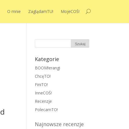
O mnie
ZaglądamTU!
MojeCOŚ!
Kategorie
BOOM!erangi
ChcęTO!
FiniTO!
InneCOŚ!
Recenzje
ód
PolecamTO!
Najnowsze recenzje