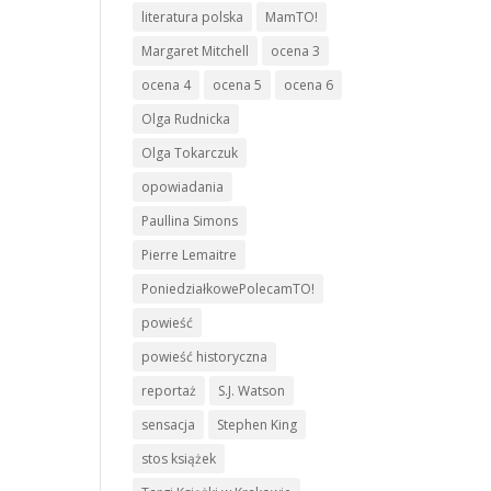
literatura polska
MamTO!
Margaret Mitchell
ocena 3
ocena 4
ocena 5
ocena 6
Olga Rudnicka
Olga Tokarczuk
opowiadania
Paullina Simons
Pierre Lemaitre
PoniedziałkowePolecamTO!
powieść
powieść historyczna
reportaż
S.J. Watson
sensacja
Stephen King
stos książek