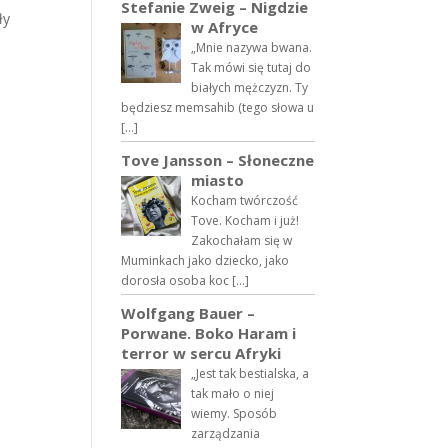
Stefanie Zweig – Nigdzie
ły
w Afryce
„Mnie nazywa bwana.
Tak mówi się tutaj do
białych mężczyzn. Ty
będziesz memsahib (tego słowa u
[…]
Tove Jansson – Słoneczne
miasto
Kocham twórczość
Tove. Kocham i już!
Zakochałam się w
Muminkach jako dziecko, jako
dorosła osoba koc […]
Wolfgang Bauer –
Porwane. Boko Haram i
terror w sercu Afryki
„Jest tak bestialska, a
tak mało o niej
wiemy. Sposób
zarządzania