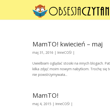
MamTO! kwiecień – maj
maj 31, 2016 |
InneCOŚ!
|
Uwielbiam oglądać stosiki na innych blogach. Patrz
kilka zdjęć moim nowym nabytkom. Trochę się te
nie powstrzymywała...
MamTO!
maj 4, 2015 |
InneCOŚ!
|