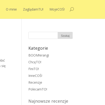
O mnie
ZaglądamTU!
MojeCOŚ!
Kategorie
BOOM!erangi
obić
ChcęTO!
 się
FiniTO!
InneCOŚ!
Recenzje
PolecamTO!
Najnowsze recenzje