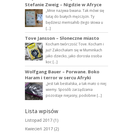
Stefanie Zweig – Nigdzie w Afryce
„Mnie nazywa bwana. Tak mówi się
tutaj do białych mężczyzn. Ty
będziesz memsahib (tego słowa u
[…]
Tove Jansson – Słoneczne miasto
Kocham twórczość Tove. Kocham i
już! Zakochałam się w Muminkach
jako dziecko, jako dorosła osoba
koc […]
Wolfgang Bauer – Porwane. Boko
Haram i terror w sercu Afryki
„Jest tak bestialska, a tak mało o niej
wiemy. Sposób zarządzania
pozostaje niejasny, podobnie […]
Lista wpisów
Listopad 2017
(1)
Kwiecień 2017
(2)