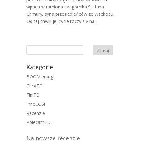
wpada w ramiona nadgórnika Stefana
Chmury, syna przesiedleńców ze Wschodu.
Od tej chwili jej życie toczy się na...
Kategorie
BOOM!erangi
ChcęTO!
FiniTO!
InneCOŚ!
Recenzje
PolecamTO!
Najnowsze recenzje