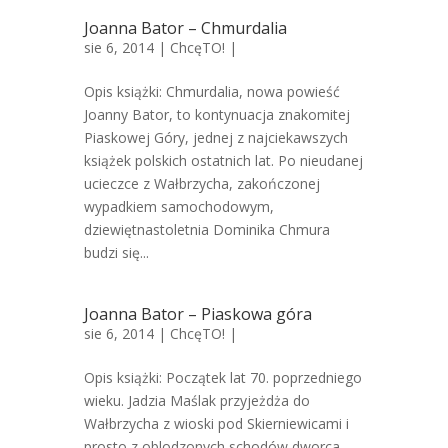
Joanna Bator – Chmurdalia
sie 6, 2014 |
ChcęTO!
|
Opis książki: Chmurdalia, nowa powieść
Joanny Bator, to kontynuacja znakomitej
Piaskowej Góry, jednej z najciekawszych
książek polskich ostatnich lat. Po nieudanej
ucieczce z Wałbrzycha, zakończonej
wypadkiem samochodowym,
dziewiętnastoletnia Dominika Chmura
budzi się...
Joanna Bator – Piaskowa góra
sie 6, 2014 |
ChcęTO!
|
Opis książki: Początek lat 70. poprzedniego
wieku. Jadzia Maślak przyjeżdża do
Wałbrzycha z wioski pod Skierniewicami i
prosto z oblodzonych schodów dworca