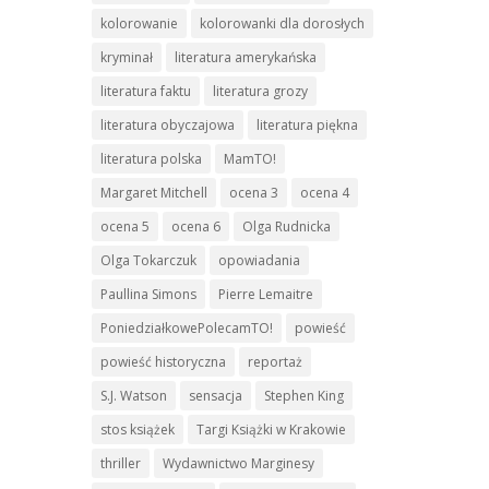
kolorowanie
kolorowanki dla dorosłych
kryminał
literatura amerykańska
literatura faktu
literatura grozy
literatura obyczajowa
literatura piękna
literatura polska
MamTO!
Margaret Mitchell
ocena 3
ocena 4
ocena 5
ocena 6
Olga Rudnicka
Olga Tokarczuk
opowiadania
Paullina Simons
Pierre Lemaitre
PoniedziałkowePolecamTO!
powieść
powieść historyczna
reportaż
S.J. Watson
sensacja
Stephen King
stos książek
Targi Książki w Krakowie
thriller
Wydawnictwo Marginesy