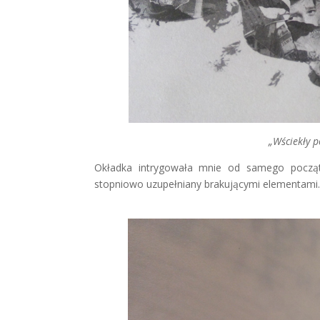
„Wściekły p
Okładka intrygowała mnie od samego począt
stopniowo uzupełniany brakującymi elementami. O