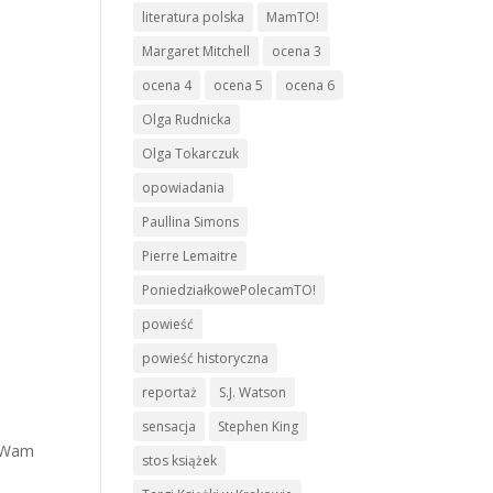
literatura polska
MamTO!
Margaret Mitchell
ocena 3
ocena 4
ocena 5
ocena 6
Olga Rudnicka
Olga Tokarczuk
opowiadania
Paullina Simons
Pierre Lemaitre
PoniedziałkowePolecamTO!
powieść
powieść historyczna
reportaż
S.J. Watson
sensacja
Stephen King
i Wam
stos książek