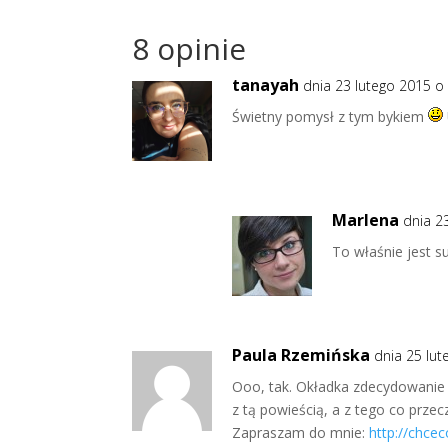
8 opinie
tanayah
dnia 23 lutego 2015 o
Świetny pomysł z tym bykiem
Marlena
dnia 2
To właśnie jest s
Paula Rzemińska
dnia 25 lut
Ooo, tak. Okładka zdecydowanie 
z tą powieścią, a z tego co przec
Zapraszam do mnie:
http://chce