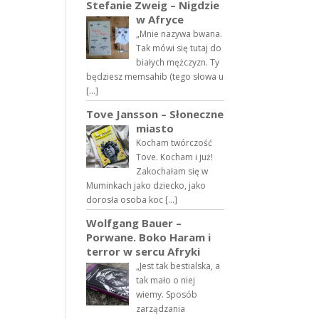
Stefanie Zweig – Nigdzie
w Afryce
„Mnie nazywa bwana.
Tak mówi się tutaj do
białych mężczyzn. Ty
będziesz memsahib (tego słowa u
[…]
Tove Jansson – Słoneczne
miasto
Kocham twórczość
Tove. Kocham i już!
Zakochałam się w
Muminkach jako dziecko, jako
dorosła osoba koc […]
Wolfgang Bauer –
Porwane. Boko Haram i
terror w sercu Afryki
„Jest tak bestialska, a
tak mało o niej
wiemy. Sposób
zarządzania