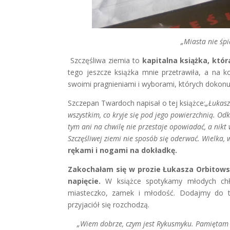
„Miasta nie śpi
Szczęśliwa ziemia to
kapitalna książka, któr
tego jeszcze książka mnie przetrawiła, a na ko
swoimi pragnieniami i wyborami, których dokon
Szczepan Twardoch napisał o tej książce:
„Łukasz
wszystkim, co kryje się pod jego powierzchnią. Od
tym ani na chwilę nie przestaje opowiadać, a nikt 
Szczęśliwej ziemi nie sposób się oderwać. Wielka, 
rękami i nogami na dokładkę.
Zakochałam się w prozie Łukasza Orbitowski
napięcie.
W książce spotykamy młodych chło
miasteczko, zamek i młodość. Dodajmy do te
przyjaciół się rozchodzą.
„Wiem dobrze, czym jest Rykusmyku. Pamiętam 