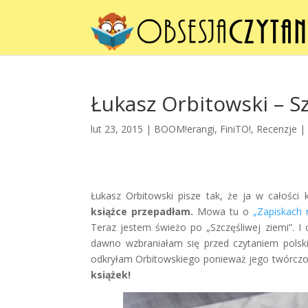
Łukasz Orbitowski – S
lut 23, 2015 |
BOOM!erangi
,
FiniTO!
,
Recenzje
|
Łukasz Orbitowski pisze tak, że ja w całości
książce przepadłam.
Mowa tu o
„Zapiskach 
Teraz jestem świeżo po „Szczęśliwej ziemi”. I
dawno wzbraniałam się przed czytaniem polsk
odkryłam Orbitowskiego ponieważ jego twórczoś
książek!