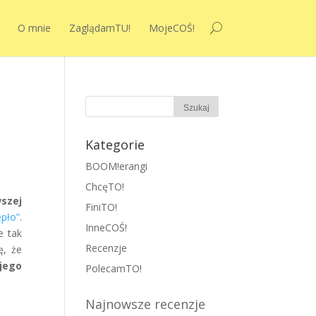
O mnie
ZaglądamTU!
MojeCOŚ!
Kategorie
BOOM!erangi
ChcęTO!
wszej
FiniTO!
epło”
.
InneCOŚ!
e tak
Recenzje
ę, że
 jego
PolecamTO!
Najnowsze recenzje