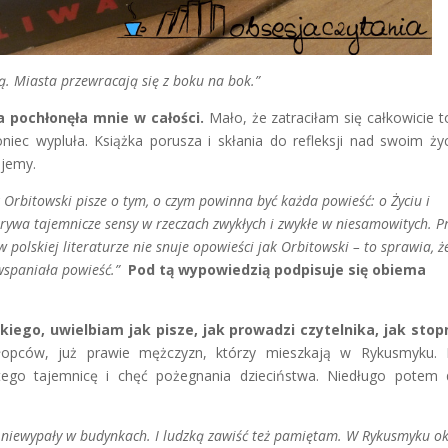
ą. Miasta przewracają się z boku na bok.”
a pochłonęła mnie w całości.
Mało, że zatraciłam się całkowicie t
niec wypluła. Książka porusza i skłania do refleksji nad swoim ży
ujemy.
 Orbitowski pisze o tym, o czym powinna być każda powieść: o Życiu i
krywa tajemnicze sensy w rzeczach zwykłych i zwykłe w niesamowitych. P
w polskiej literaturze nie snuje opowieści jak Orbitowski – to sprawia, ż
wspaniała powieść.”
Pod tą wypowiedzią podpisuje się obiema
ego, uwielbiam jak pisze, jak prowadzi czytelnika, jak stop
pców, już prawie mężczyzn, którzy mieszkają w Rykusmyku. 
go tajemnicę i chęć pożegnania dzieciństwa. Niedługo potem 
niewypały w budynkach. I ludzką zawiść też pamiętam. W Rykusmyku o