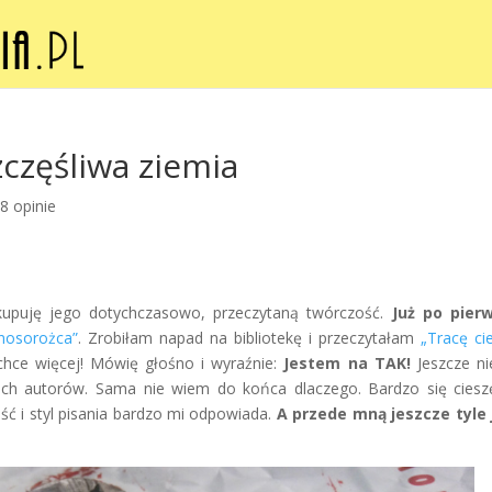
zczęśliwa ziemia
8 opinie
 kupuję jego dotychczasowo, przeczytaną twórczość.
Już po pier
nosorożca”
. Zrobiłam napad na bibliotekę i przeczytałam
„Tracę ci
 chce więcej! Mówię głośno i wyraźnie:
Jestem na TAK!
Jeszcze ni
ich autorów. Sama nie wiem do końca dlaczego. Bardzo się ciesz
ć i styl pisania bardzo mi odpowiada.
A przede mną jeszcze tyle