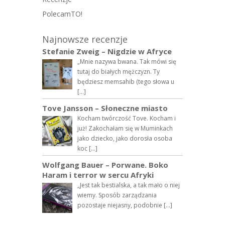
PolecamTO!
Najnowsze recenzje
Stefanie Zweig – Nigdzie w Afryce
„Mnie nazywa bwana. Tak mówi się
tutaj do białych mężczyzn. Ty
będziesz memsahib (tego słowa u
[…]
Tove Jansson – Słoneczne miasto
Kocham twórczość Tove. Kocham i
już! Zakochałam się w Muminkach
jako dziecko, jako dorosła osoba
koc […]
Wolfgang Bauer – Porwane. Boko
Haram i terror w sercu Afryki
„Jest tak bestialska, a tak mało o niej
wiemy. Sposób zarządzania
pozostaje niejasny, podobnie […]