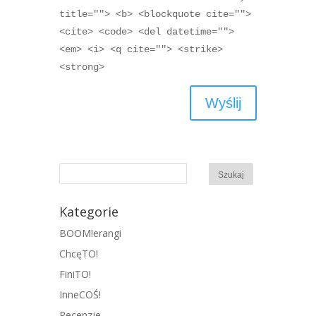
title=""> <b> <blockquote cite="">
<cite> <code> <del datetime="">
<em> <i> <q cite=""> <strike>
<strong>
Kategorie
BOOM!erangi
ChcęTO!
FiniTO!
InneCOŚ!
Recenzje