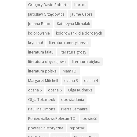
Gregory David Roberts
horror
Jarosław Grzędowicz
Jaume Cabre
Joanna Bator
Katarzyna Michalak
kolorowanie
kolorowanki dla dorosłych
kryminał
literatura amerykańska
literatura faktu
literatura grozy
literatura obyczajowa
literatura piękna
literatura polska
MamTO!
Margaret Mitchell
ocena 3
ocena 4
ocena 5
ocena 6
Olga Rudnicka
Olga Tokarczuk
opowiadania
Paullina Simons
Pierre Lemaitre
PoniedziałkowePolecamTO!
powieść
powieść historyczna
reportaż