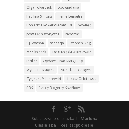
Olga Tokarczuk
opowiadania
Paullina Simons
Pierre Lemaitre
PoniedziałkowePolecamTO!
powieść
powieść historyczna
reportaż
S.J. Watson
sensacja
Stephen King
stos książek
Targi Książki w Krakowie
thriller
Wydawnictwo Marginesy
Wymiana Książek
zakładki do książek
Zygmunt Miłoszewski
Łukasz Orbitowski
ŚBK
Śląscy Blogerzy Książkowi
Subiektywnie o książkach:
Marlena
Ciesielska
| Realizacja:
ciesiel