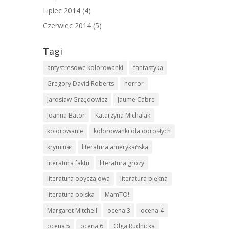
Lipiec 2014
(4)
Czerwiec 2014
(5)
Tagi
antystresowe kolorowanki
fantastyka
Gregory David Roberts
horror
Jarosław Grzędowicz
Jaume Cabre
Joanna Bator
Katarzyna Michalak
kolorowanie
kolorowanki dla dorosłych
kryminał
literatura amerykańska
literatura faktu
literatura grozy
literatura obyczajowa
literatura piękna
literatura polska
MamTO!
Margaret Mitchell
ocena 3
ocena 4
ocena 5
ocena 6
Olga Rudnicka