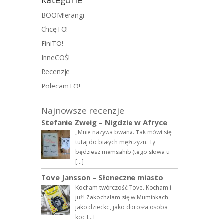
Kategorie
BOOM!erangi
ChcęTO!
FiniTO!
InneCOŚ!
Recenzje
PolecamTO!
Najnowsze recenzje
Stefanie Zweig – Nigdzie w Afryce
„Mnie nazywa bwana. Tak mówi się
tutaj do białych mężczyzn. Ty
będziesz memsahib (tego słowa u
[…]
Tove Jansson – Słoneczne miasto
Kocham twórczość Tove. Kocham i
już! Zakochałam się w Muminkach
jako dziecko, jako dorosła osoba
koc […]