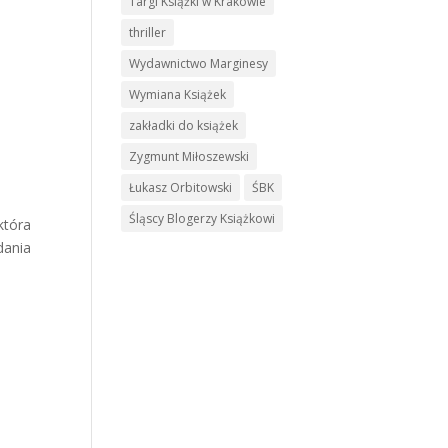
Targi Książki w Krakowie
thriller
Wydawnictwo Marginesy
Wymiana Książek
zakładki do książek
Zygmunt Miłoszewski
Łukasz Orbitowski
ŚBK
Śląscy Blogerzy Książkowi
która
dania