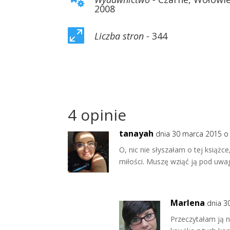
2008

Liczba stron -
344
4 opinie
tanayah
dnia 30 marca 2015 o
O, nic nie słyszałam o tej książc
miłości. Muszę wziąć ją pod uw
Marlena
dnia 3
Przeczytałam ją n