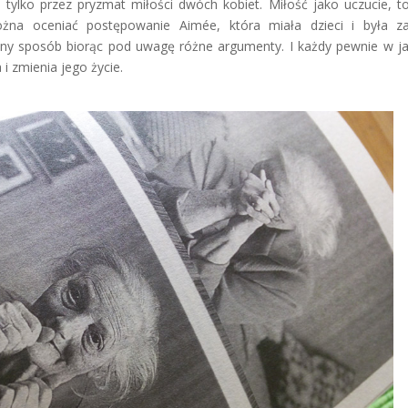
 tylko przez pryzmat miłości dwóch kobiet. Miłość jako uczucie, t
żna oceniać postępowanie Aimée, która miała dzieci i była z
ny sposób biorąc pod uwagę różne argumenty. I każdy pewnie w j
 i zmienia jego życie.