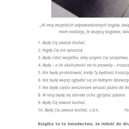
„W imię wszystkich odpowiedzialnych bogów, świę
mam nadzieję, że wszyscy bogowie, świ
Będę Cię zawsze kochać.
Nigdy Cię nie opuszczę.
Będę robić wszystko, żeby uczynić Cię szczęśliwą.
Będę – o ile okoliczności na to pozwolą – troszczy
Nie będę protestować, kiedy Ty będziesz troszczy
Nie będę więcej oglądać się za ładnymi dziewczyn
Nie będę często wieczorami wracać późno do d
W nocy będę się starała cicho zgrzytać zębami.
Będę Cię zawsze kochać.
Będę Cię zawsze kochać.
c.d.n.
Fe
Książka ta to świadectwo, że miłość do d