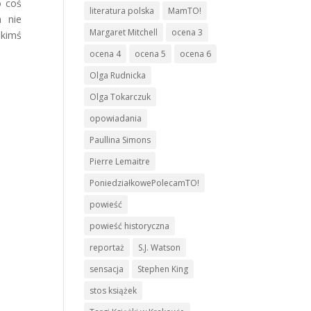
o coś
literatura polska
MamTO!
a nie
Margaret Mitchell
ocena 3
akimś
ocena 4
ocena 5
ocena 6
Olga Rudnicka
Olga Tokarczuk
opowiadania
Paullina Simons
Pierre Lemaitre
PoniedziałkowePolecamTO!
powieść
powieść historyczna
reportaż
S.J. Watson
sensacja
Stephen King
stos książek