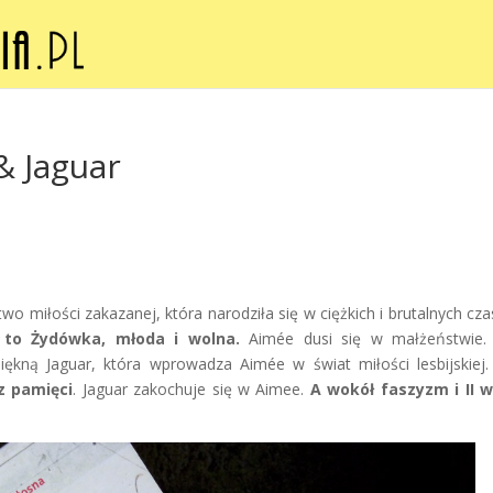
& Jaguar
o miłości zakazanej, która narodziła się w ciężkich i brutalnych cza
 to Żydówka, młoda i wolna.
Aimée dusi się w małżeństwie. 
ękną Jaguar, która wprowadza Aimée w świat miłości lesbijskiej
z pamięci
. Jaguar zakochuje się w Aimee.
A wokół faszyzm i II w