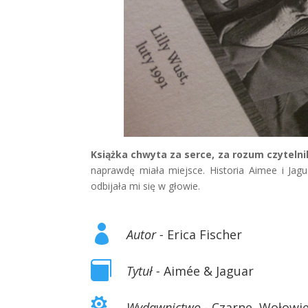
Książka chwyta za serce, za rozum czytelni
naprawdę miała miejsce. Historia Aimee i Jag
odbijała mi się w głowie.

Autor -
Erica Fischer

Tytuł -
Aimée & Jaguar

Wydawnictwo -
Czarne, Wołowi