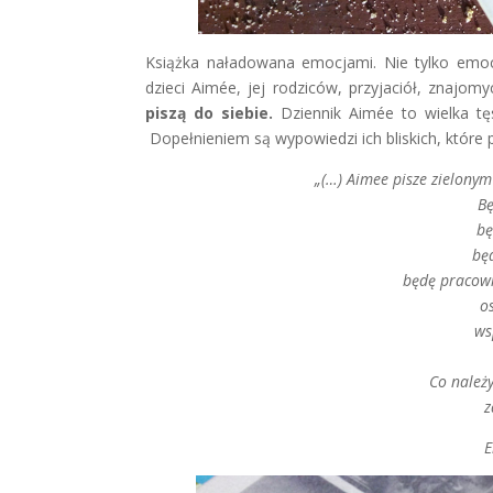
Książka naładowana emocjami. Nie tylko emocj
dzieci Aimée, jej rodziców, przyjaciół, znajom
piszą do siebie.
Dziennik Aimée to wielka tęs
Dopełnieniem są wypowiedzi ich bliskich, które p
„(…) Aimee pisze zielony
Bę
bę
będ
będę pracowit
o
ws
Co należy
z
E