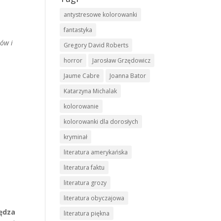
antystresowe kolorowanki
fantastyka
ów i
Gregory David Roberts
horror
Jarosław Grzędowicz
Jaume Cabre
Joanna Bator
Katarzyna Michalak
kolorowanie
kolorowanki dla dorosłych
kryminał
literatura amerykańska
literatura faktu
literatura grozy
literatura obyczajowa
pędza
literatura piękna