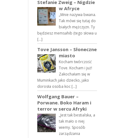
Stefanie Zweig – Nigdzie
w Afryce
„Mnie nazywa bwana.
Tak mówi się tutaj do
białych mężczyzn. Ty
będziesz memsahib (tego słowa u
[…]
Tove Jansson – Słoneczne
miasto
Kocham twórczość
Tove. Kocham i już!
Zakochałam się w
Muminkach jako dziecko, jako
dorosła osoba koc […]
Wolfgang Bauer –
Porwane. Boko Haram i
terror w sercu Afryki
„Jest tak bestialska, a
tak mało o niej
wiemy. Sposób
zarządzania