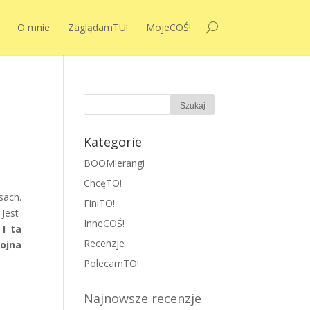
O mnie
ZaglądamTU!
MojeCOŚ!
Kategorie
BOOM!erangi
ChcęTO!
sach.
FiniTO!
Jest
InneCOŚ!
.
I ta
Recenzje
ojna
PolecamTO!
Najnowsze recenzje