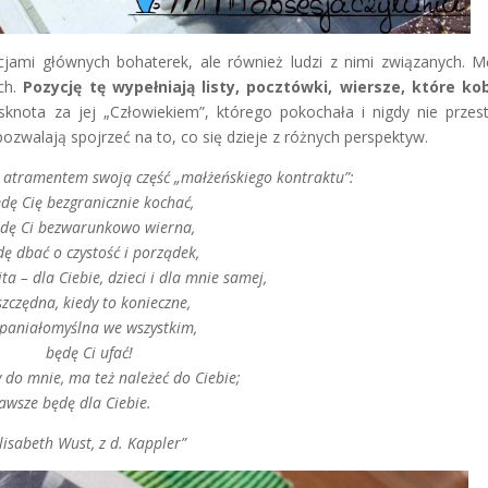
ami głównych bohaterek, ale również ludzi z nimi związanych. M
ych.
Pozycję tę wypełniają listy, pocztówki, wiersze, które ko
knota za jej „Człowiekiem”, którego pokochała i nigdy nie przest
ozwalają spojrzeć na to, co się dzieje z różnych perspektyw.
m atramentem swoją część „małżeńskiego kontraktu”:
dę Cię bezgranicznie kochać,
dę Ci bezwarunkowo wierna,
ę dbać o czystość i porządek,
a – dla Ciebie, dzieci i dla mnie samej,
szczędna, kiedy to konieczne,
paniałomyślna we wszystkim,
będę Ci ufać!
 do mnie, ma też należeć do Ciebie;
awsze będę dla Ciebie.
lisabeth Wust, z d. Kappler”