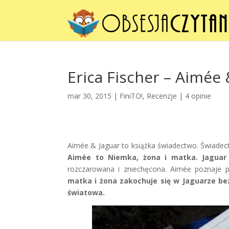
Erica Fischer – Aimée 
mar 30, 2015 |
FiniTO!
,
Recenzje
|
4 opinie
Aimée & Jaguar to książka świadectwo. Świadectw
Aimée to Niemka, żona i matka. Jaguar
rozczarowana i zniechęcona. Aimée poznaje pi
matka i żona zakochuje się w Jaguarze be
światowa.