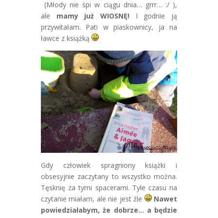
(Młody nie śpi w ciągu dnia… grrr… :/ ),
ale
mamy już WIOSNĘ!
I godnie ją
przywitałam. Pati w piaskownicy, ja na
ławce z książką
Gdy człowiek spragniony książki i
obsesyjnie zaczytany to wszystko można.
Tęsknię za tymi spacerami. Tyle czasu na
czytanie miałam, ale nie jest źle
Nawet
powiedziałabym, że dobrze… a będzie