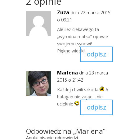
2 opinie
Zuza
dnia 22 marca 2015
o 09:21
Ale ileż ciekawego ta
„wyrodna matka” opowie
swojemu synowi!
Piękne widoki!
odpisz
Marlena
dnia 23 marca
2015 o 21:42
Każdej chwili szkoda
A
bałagan nie zając… nie
ucieknie
odpisz
Odpowiedz na „
Marlena
”
Anuluj pisanie odpowiedzi