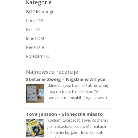
Kategorie
BOOM!erangi
ChcęTO!
FiniTO!
InneCOŚ!
Recenzje
PolecamTO!
Najnowsze recenzje
Stefanie Zweig – Nigdzie w Afryce
„Mnie nazywa bwana. Tak mówi się
tutaj do białych mężczyzn. Ty
będziesz memsahib (tego słowa u
[…]
Tove Jansson – Słoneczne miasto
Kocham twórczość Tove. Kocham i
już! Zakochałam się w Muminkach
jako dziecko, jako dorosła osoba