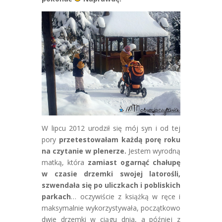
W lipcu 2012 urodził się mój syn i od tej
pory
przetestowałam każdą porę roku
na czytanie w plenerze.
Jestem wyrodną
matką, która
zamiast ogarnąć chałupę
w czasie drzemki swojej latorośli,
szwendała się po uliczkach i pobliskich
parkach
… oczywiście z książką w ręce i
maksymalnie wykorzystywała, początkowo
dwie drzemki w ciągu dnia, a później z