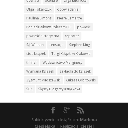
ocena 5
ocena 6
Olga Rudnicka
Olga Tokarczuk
opowiadania
Paullina Simons
Pierre Lemaitre
PoniedziałkowePolecamTO!
powieść
powieść historyczna
reportaż
S.J. Watson
sensacja
Stephen King
stos książek
Targi Książki w Krakowie
thriller
Wydawnictwo Marginesy
Wymiana Książek
zakładki do książek
Zygmunt Miłoszewski
Łukasz Orbitowski
ŚBK
Śląscy Blogerzy Książkowi
Subiektywnie o książkach:
Marlena
Ciesielska
| Realizacja:
ciesiel