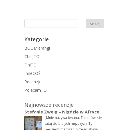
Kategorie
BOOM!erangi
ChcęTO!
FiniTO!
InneCOŚ!
Recenzje
PolecamTO!
Najnowsze recenzje
Stefanie Zweig – Nigdzie w Afryce
„Mnie nazywa bwana. Tak mówi się
tutaj do białych mężczyzn. Ty
będziesz memsahib (tego słowa u