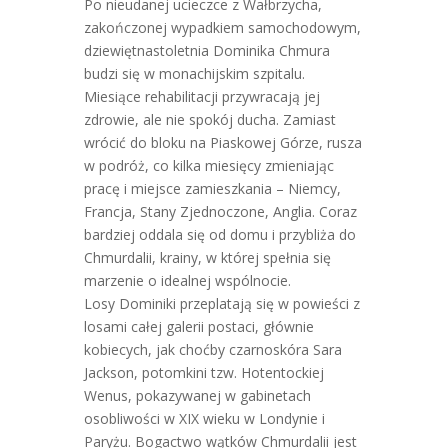
Po nieudanej ucieczce z Wałbrzycha,
zakończonej wypadkiem samochodowym,
dziewiętnastoletnia Dominika Chmura
budzi się w monachijskim szpitalu.
Miesiące rehabilitacji przywracają jej
zdrowie, ale nie spokój ducha. Zamiast
wrócić do bloku na Piaskowej Górze, rusza
w podróż, co kilka miesięcy zmieniając
pracę i miejsce zamieszkania – Niemcy,
Francja, Stany Zjednoczone, Anglia. Coraz
bardziej oddala się od domu i przybliża do
Chmurdalii, krainy, w której spełnia się
marzenie o idealnej wspólnocie.
Losy Dominiki przeplatają się w powieści z
losami całej galerii postaci, głównie
kobiecych, jak choćby czarnoskóra Sara
Jackson, potomkini tzw. Hotentockiej
Wenus, pokazywanej w gabinetach
osobliwości w XIX wieku w Londynie i
Paryżu. Bogactwo wątków Chmurdalii jest