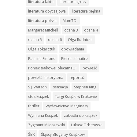
literatura faktu
literatura grozy
literatura obyczajowa
literatura piękna
literatura polska
MamTO!
Margaret Mitchell
ocena 3
ocena 4
ocena 5
ocena 6
Olga Rudnicka
Olga Tokarczuk
opowiadania
Paullina Simons
Pierre Lemaitre
PoniedziałkowePolecamTO!
powieść
powieść historyczna
reportaż
S.J. Watson
sensacja
Stephen King
stos książek
Targi Książki w Krakowie
thriller
Wydawnictwo Marginesy
Wymiana Książek
zakładki do książek
Zygmunt Miłoszewski
Łukasz Orbitowski
ŚBK
Śląscy Blogerzy Książkowi