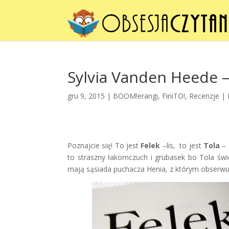
Sylvia Vanden Heede – 
gru 9, 2015 |
BOOM!erangi
,
FiniTO!
,
Recenzje
|
Poznajcie się! To jest
Felek
–lis, to jest
Tola
– 
to straszny łakomczuch i grubasek bo Tola świe
mają sąsiada puchacza Henia, z którym obserwują