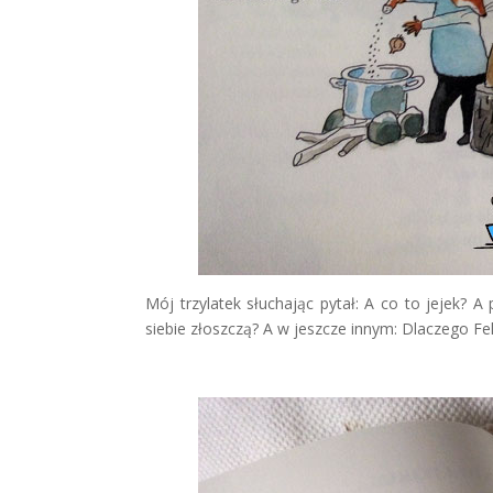
Mój trzylatek słuchając pytał: A co to jejek? 
siebie złoszczą? A w jeszcze innym: Dlaczego Fel