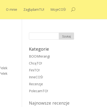
O mnie
ZaglądamTU!
MojeCOŚ!
Kategorie
BOOM!erangi
ChcęTO!
Felek
FiniTO!
Felek
InneCOŚ!
Recenzje
PolecamTO!
Najnowsze recenzje