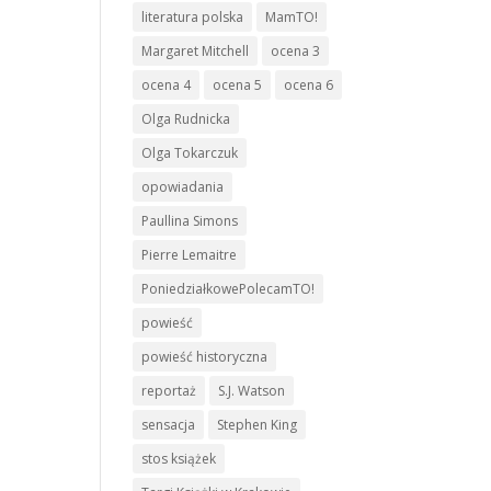
literatura polska
MamTO!
Margaret Mitchell
ocena 3
ocena 4
ocena 5
ocena 6
Olga Rudnicka
Olga Tokarczuk
opowiadania
Paullina Simons
Pierre Lemaitre
PoniedziałkowePolecamTO!
powieść
powieść historyczna
reportaż
S.J. Watson
sensacja
Stephen King
stos książek