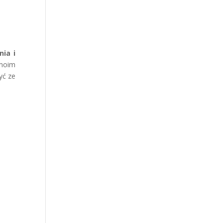
nia i
 moim
yć ze