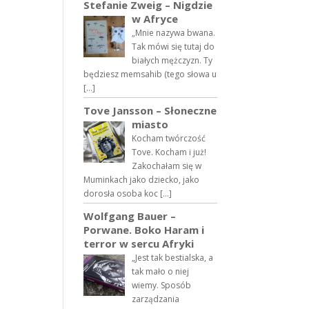
Stefanie Zweig – Nigdzie
w Afryce
„Mnie nazywa bwana.
Tak mówi się tutaj do
białych mężczyzn. Ty
będziesz memsahib (tego słowa u
[…]
Tove Jansson – Słoneczne
miasto
Kocham twórczość
Tove. Kocham i już!
Zakochałam się w
Muminkach jako dziecko, jako
dorosła osoba koc […]
Wolfgang Bauer –
Porwane. Boko Haram i
terror w sercu Afryki
„Jest tak bestialska, a
tak mało o niej
wiemy. Sposób
zarządzania