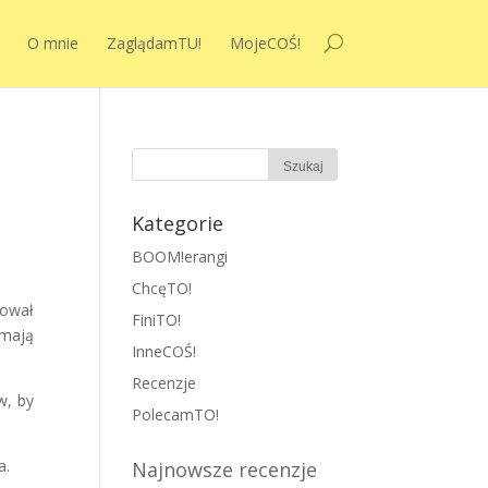
O mnie
ZaglądamTU!
MojeCOŚ!
Kategorie
BOOM!erangi
ChcęTO!
nował
FiniTO!
 mają
InneCOŚ!
Recenzje
w, by
PolecamTO!
a.
Najnowsze recenzje