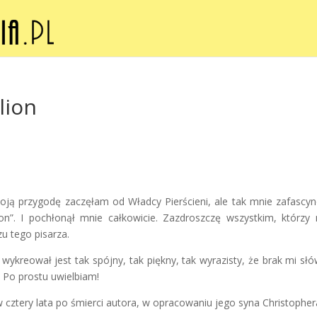
llion
woją przygodę zaczęłam od Władcy Pierścieni, ale tak mnie zafascy
lion”. I pochłonął mnie całkowicie. Zazdroszczę wszystkim, którzy
u tego pisarza.
ykreował jest tak spójny, tak piękny, tak wyrazisty, że brak mi słó
 Po prostu uwielbiam!
w cztery lata po śmierci autora, w opracowaniu jego syna Christopher