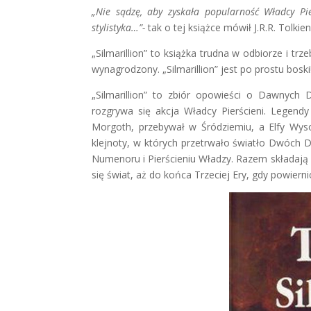
„Nie sądzę, aby zyskała popularność Władcy Pie
stylistyka…”-
tak o tej książce mówił J.R.R. Tolkien.
„Silmarillion” to książka trudna w odbiorze i trz
wynagrodzony. „Silmarillion” jest po prostu boski
„Silmarillion” to zbiór opowieści o Dawnych 
rozgrywa się akcja Władcy Pierścieni. Legend
Morgoth, przebywał w Śródziemiu, a Elfy Wysok
klejnoty, w których przetrwało światło Dwóch D
Numenoru i Pierścieniu Władzy. Razem składają s
się świat, aż do końca Trzeciej Ery, gdy powiernic