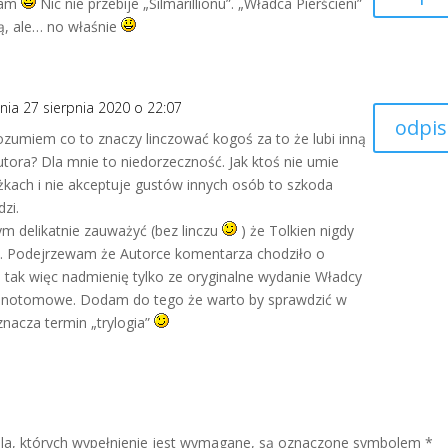
zam
Nic nie przebije „Silmarillionu”. „Władca Pierścieni”
ką, ale… no właśnie
nia 27 sierpnia 2020 o 22:07
odpis
ozumiem co to znaczy linczować kogoś za to że lubi inną
tora? Dla mnie to niedorzeczność. Jak ktoś nie umie
kach i nie akceptuje gustów innych osób to szkoda
dzi.
ym delikatnie zauważyć (bez linczu
) że Tolkien nigdy
gii. Podejrzewam że Autorce komentarza chodziło o
, tak więc nadmienię tylko ze oryginalne wydanie Władcy
jednotomowe. Dodam do tego że warto by sprawdzić w
znacza termin „trylogia”
Pola, których wypełnienie jest wymagane, są oznaczone symbolem
*