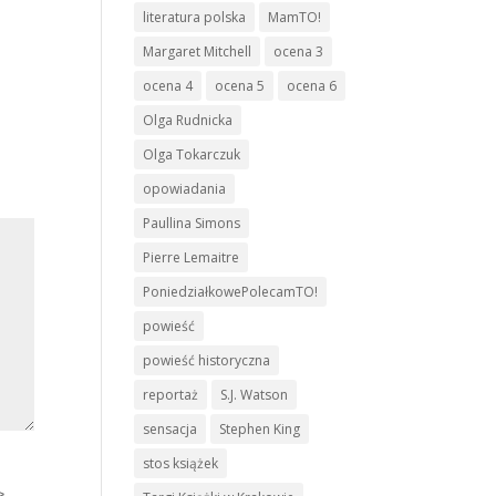
literatura polska
MamTO!
Margaret Mitchell
ocena 3
ocena 4
ocena 5
ocena 6
Olga Rudnicka
Olga Tokarczuk
opowiadania
Paullina Simons
Pierre Lemaitre
PoniedziałkowePolecamTO!
powieść
powieść historyczna
reportaż
S.J. Watson
sensacja
Stephen King
stos książek
>