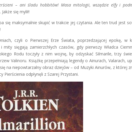
rścieni – ani śladu hobbitów! Masa mitologii, wszędzie elfy i podn
 Jakże się mylił!
eba się maksymalnie skupić w trakcie jej czytania. Ale ten trud jest so
!
Dniach, czyli o Pierwszej Erze Świata, poprzedzającej epokę, w k
y i mity sięgają zamierzchłych czasów, gdy pierwszy Władca Ciemn
iego Rodu toczyły z nim wojnę, by odzyskać Silmarile, trzy świet
rzew Valinoru. Książkę przepełniają legendy o Ainurach, Valarach, u
ię na niepowtarzalny obraz dziejów – od Muzyki Ainurów, z której zr
y Pierścienia odpłynęli z Szarej Przystani.