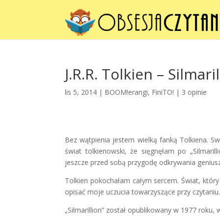
J.R.R. Tolkien – Silmari
lis 5, 2014 |
BOOM!erangi
,
FiniTO!
|
3 opinie
Bez wątpienia jestem wielką fanką Tolkiena. S
świat tolkienowski, że sięgnęłam po „Silmaril
jeszcze przed sobą przygodę odkrywania geniusz
Tolkien pokochałam całym sercem. Świat, który w
opisać moje uczucia towarzyszące przy czytaniu.
„Silmarillion” został opublikowany w 1977 roku, 