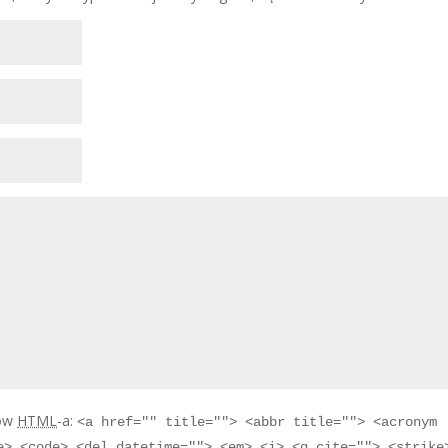
tów
HTML
-a:
<a href="" title=""> <abbr title=""> <acronym
e> <code> <del datetime=""> <em> <i> <q cite=""> <strike