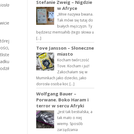
Stefanie Zweig – Nigdzie
iosła
w Afryce
„Mnie nazywa bwana.
Tak mówi się tutaj do
wicie
białych mężczyzn. Ty
będziesz memsahib (tego słowa u
[…]
tórej
ości,
Tove Jansson – Słoneczne
miasto
liste
Kocham twórczość
padku
Tove. Kocham i już!
odził
Zakochałam się w
Muminkach jako dziecko, jako
dorosła osoba koc […]
Wolfgang Bauer –
Porwane. Boko Haram i
terror w sercu Afryki
„Jest tak bestialska, a
tak mało o niej
wiemy. Sposób
zarządzania