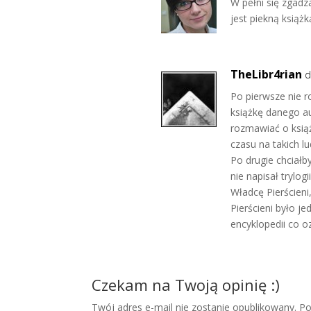
W pełni się zgad
jest piekną książ
TheLibr4rian
d
Po pierwsze nie r
książkę danego au
rozmawiać o książ
czasu na takich lu
Po drugie chciałb
nie napisał trylo
Władcę Pierścieni
Pierścieni było 
encyklopedii co o
Czekam na Twoją opinię :)
Twój adres e-mail nie zostanie opublikowany. 