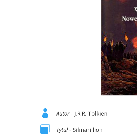

Autor -
J.R.R. Tolkien

Tytuł -
Silmarillion